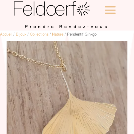
Prendre Rendez-vous
Accueil
/
Bijoux
/
Collections
/
Nature
/ Pendentif Ginkgo