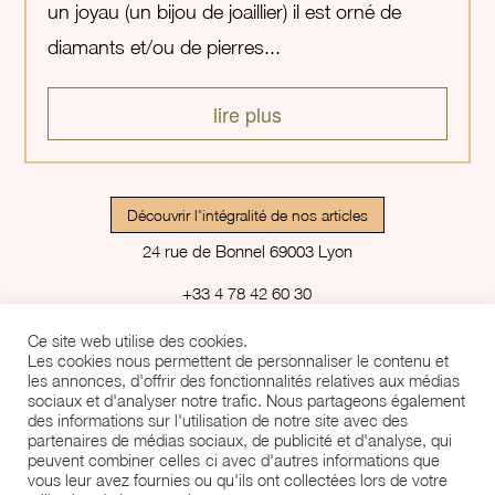
un joyau (un bijou de joaillier) il est orné de
diamants et/ou de pierres...
lire plus
Découvrir l'intégralité de nos articles
24 rue de Bonnel 69003 Lyon
+33 4 78 42 60 30
contact@feldoerf.com
Ce site web utilise des cookies.
Les cookies nous permettent de personnaliser le contenu et
Cookies: Réviser le consentement.
les annonces, d'offrir des fonctionnalités relatives aux médias
sociaux et d'analyser notre trafic. Nous partageons également
Crédits
des informations sur l'utilisation de notre site avec des
partenaires de médias sociaux, de publicité et d'analyse, qui
Mentions légales
peuvent combiner celles-ci avec d'autres informations que
vous leur avez fournies ou qu'ils ont collectées lors de votre
Politique de confidentialité